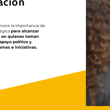
ación
noce la importancia de
tégica
para alcanzar
ir en quienes toman
apoyo político y
amas e iniciativas.