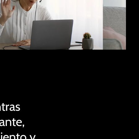
tras
ante,
iento y