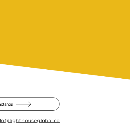
áctanos
nfo@lighthouseglobal.co