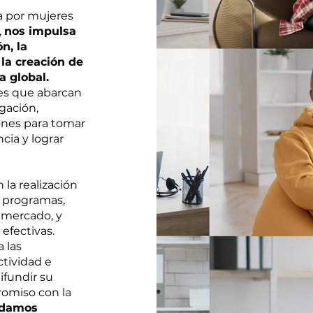
 por mujeres
,
nos impulsa
n, la
la creación de
a global.
les que abarcan
igación,
ones para tomar
cia y lograr
 la realización
e programas,
e mercado, y
efectivas.
 las
ctividad e
ifundir su
romiso con la
ndamos