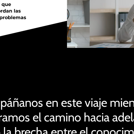
s que
ordan las
 problemas
áñanos en este viaje mien
amos el camino hacia adel
 la brecha entre el conocim