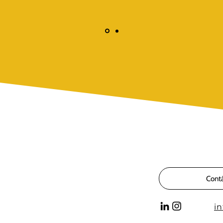
Cont
i