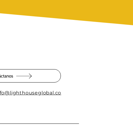
áctanos
nfo@lighthouseglobal.co