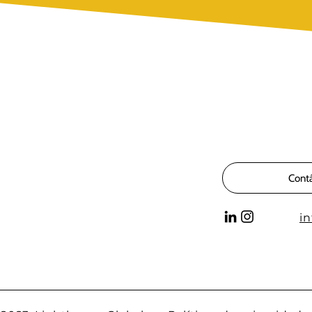
Cont
i