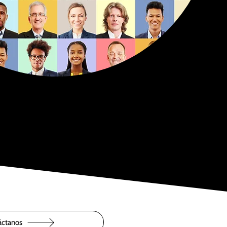
áctanos