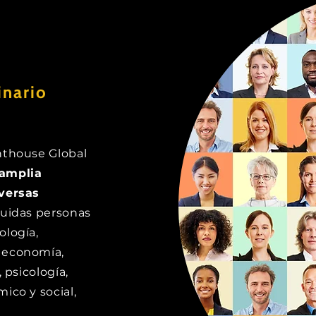
inario
hthouse Global
 amplia
iversas
luidas personas
ología,
 economía,
, psicología,
ico y social,