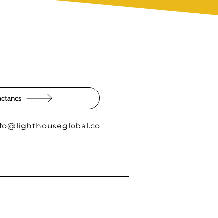
áctanos
nfo@lighthouseglobal.co